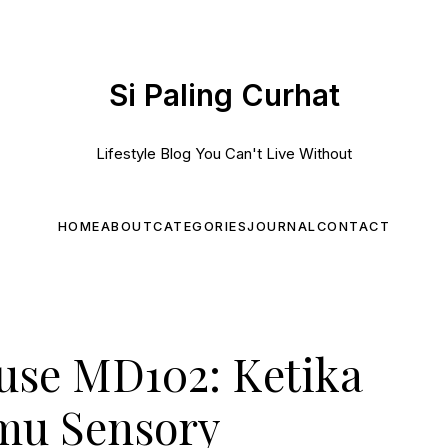
Si Paling Curhat
Lifestyle Blog You Can't Live Without
HOME
ABOUT
CATEGORIES
JOURNAL
CONTACT
se MD102: Ketika
emu Sensory