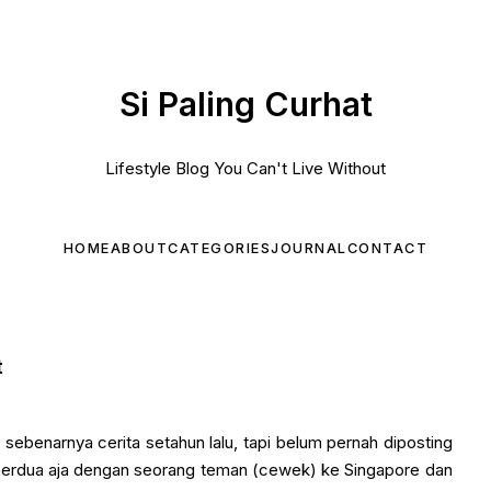
Si Paling Curhat
Lifestyle Blog You Can't Live Without
HOME
ABOUT
CATEGORIES
JOURNAL
CONTACT
t
i sebenarnya cerita setahun lalu, tapi belum pernah diposting
 berdua aja dengan seorang teman (cewek) ke Singapore dan