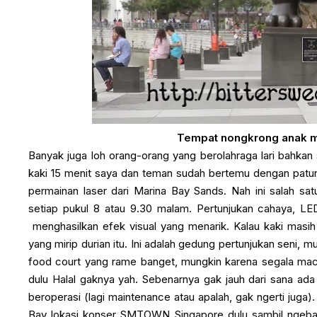
Tempat nongkrong anak mu
Banyak juga loh orang-orang yang berolahraga lari bahka
kaki 15 menit saya dan teman sudah bertemu dengan patung
permainan laser dari Marina Bay Sands. Nah ini salah sat
setiap pukul 8 atau 9.30 malam. Pertunjukan cahaya, LED
menghasilkan efek visual yang menarik. Kalau kaki masih
yang mirip durian itu. Ini adalah gedung pertunjukan seni
food court yang rame banget, mungkin karena segala macam
dulu Halal gaknya yah. Sebenarnya gak jauh dari sana ad
beroperasi (lagi maintenance atau apalah, gak ngerti juga
Bay lokasi konser SMTOWN Singapore dulu sambil ngeb