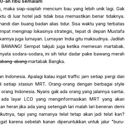
0-an ribu semalam
a, maka siap-siaplah mencium bau yang lebih unik lagi. Gak
 di luar hotel jadi tidak bisa memastikan benar tidaknya.
ndi dan buang badan alias tidur. Sisa waktu yang terbatas
mpat menginap lokasinya strategis, tepat di depan Mustafa
annya juga lumayan. Lumayan India gitu maksudnya. Jadilah
a BAWANG! Sempat takjub juga ketika memesan martabak.
ernyata sodara-sodara, ini sih telur dadar pake bawang merah
abang-abang
martabak Bangka.
Indonesia. Apalagi kalau ingat traffic jam setiap pergi dan
i setiap stasiun MRT. Orang-orang dengan berbagai style
 orang Indonesia. Nyaris gak ada orang yang jalannya santai.
ator ada layar LCD yang menginformasikan MRT yang akan
an heran jika ada yang setengah lari malah lari beneran demi
tnya, tapi yang namanya telat tetap akan jadi telat kan?
ingat karena sebelah kanan diperuntukkan untuk jalur "buru-