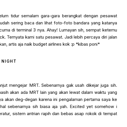
belum tidur semalam gara-gara berangkat dengan pesawat
 sudah sering baca dan lihat foto-foto bandara yang katanya
un cuma di terminal 3 nya. Ahay! Lumayan sih, sempat ketemu
ck. Ternyata kami satu pesawat. Jadi lebih percaya diri jalan
, artis aja naik budget airlines kok :p *kibas poni*
1 NIGHT
njut mengejar MRT. Sebenarnya gak usah dikejar juga sih.
masih akan ada MRT lain yang akan lewat dalam waktu yang
aya akan deg-degan karena ini pengalaman pertama saya ke
hal sebenarnya sih biasa aja yah. Excited yet somehow i
teratur, sistem antrian rapih dan bebas asap rokok di tempat