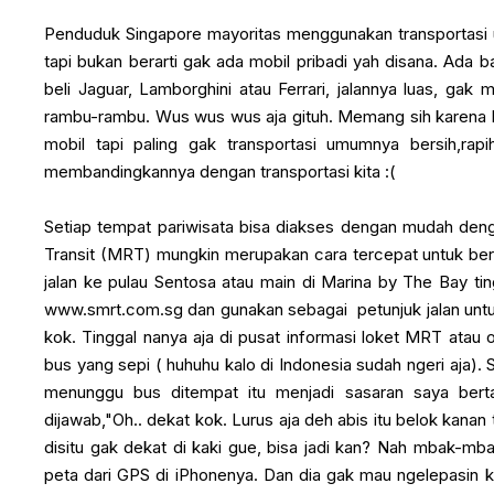
Penduduk Singapore mayoritas menggunakan transportasi
tapi bukan berarti gak ada mobil pribadi yah disana. Ada 
beli Jaguar, Lamborghini atau Ferrari, jalannya luas, gak
rambu-rambu. Wus wus wus aja gituh. Memang sih karena h
mobil tapi paling gak transportasi umumnya bersih,rapi
membandingkannya dengan transportasi kita :(
Setiap tempat pariwisata bisa diakses dengan mudah de
Transit (MRT) mungkin merupakan cara tercepat untuk berke
jalan ke pulau Sentosa atau main di Marina by The Bay ting
www.smrt.com.sg dan gunakan sebagai petunjuk jalan untuk 
kok. Tinggal nanya aja di pusat informasi loket MRT atau o
bus yang sepi ( huhuhu kalo di Indonesia sudah ngeri aja).
menunggu bus ditempat itu menjadi sasaran saya berta
dijawab,"Oh.. dekat kok. Lurus aja deh abis itu belok kanan t
disitu gak dekat di kaki gue, bisa jadi kan? Nah mbak-mbak
peta dari GPS di iPhonenya. Dan dia gak mau ngelepasin k