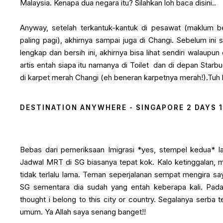
Malaysia. Kenapa dua negara itu? Silahkan loh baca
disini.
.
Anyway, setelah terkantuk-kantuk di pesawat (maklum 
paling pagi), akhirnya sampai juga di Changi. Sebelum ini
lengkap dan bersih ini, akhirnya bisa lihat sendiri walaup
artis entah siapa itu namanya di Toilet dan di depan Starbu
di karpet merah Changi (eh beneran karpetnya merah!).Tuh kan
DESTINATION ANYWHERE - SINGAPORE 2 DAYS 
Bebas dari pemeriksaan Imigrasi *yes, stempel kedua* la
Jadwal MRT di SG biasanya tepat kok. Kalo ketinggalan, 
tidak terlalu lama. Teman seperjalanan sempat mengira s
SG sementara dia sudah yang entah keberapa kali. Pada
thought i belong to this city or country. Segalanya serba 
umum. Ya Allah saya senang banget!!