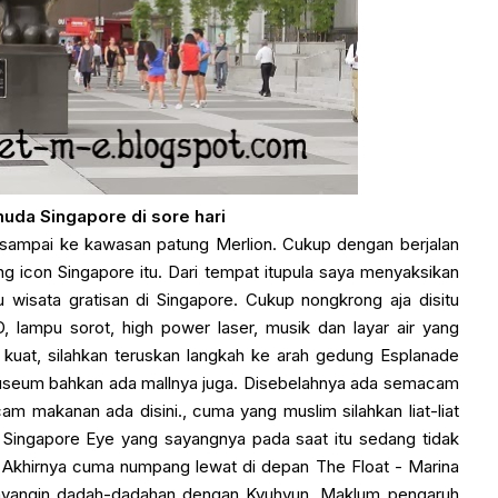
da Singapore di sore hari
n sampai ke kawasan patung Merlion. Cukup dengan berjalan
 icon Singapore itu. Dari tempat itupula saya menyaksikan
u wisata gratisan di Singapore. Cukup nongkrong aja disitu
, lampu sorot, high power laser, musik dan layar air yang
 kuat, silahkan teruskan langkah ke arah gedung Esplanade
, museum bahkan ada mallnya juga. Disebelahnya ada semacam
 makanan ada disini., cuma yang muslim silahkan liat-liat
a Singapore Eye yang sayangnya pada saat itu sedang tidak
). Akhirnya cuma numpang lewat di depan The Float - Marina
ayangin dadah-dadahan dengan Kyuhyun. Maklum pengaruh