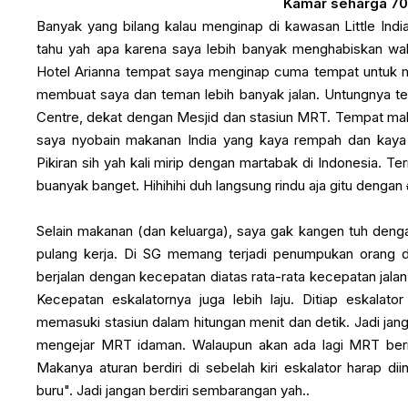
Kamar seharga 70
Banyak yang bilang kalau menginap di kawasan Little Indi
tahu yah apa karena saya lebih banyak menghabiskan waktu
Hotel Arianna tempat saya menginap cuma tempat untuk ma
membuat saya dan teman lebih banyak jalan. Untungnya te
Centre, dekat dengan Mesjid dan stasiun MRT. Tempat mak
saya nyobain makanan India yang kaya rempah dan kay
Pikiran sih yah kali mirip dengan martabak di Indonesia. T
buanyak banget. Hihihihi duh langsung rindu aja gitu dengan
Selain makanan (dan keluarga), saya gak kangen tuh dengan 
pulang kerja. Di SG memang terjadi penumpukan orang d
berjalan dengan kecepatan diatas rata-rata kecepatan jalan
Kecepatan eskalatornya juga lebih laju. Ditiap eskal
memasuki stasiun dalam hitungan menit dan detik. Jadi jang
mengejar MRT idaman. Walaupun akan ada lagi MRT beriku
Makanya aturan berdiri di sebelah kiri eskalator harap di
buru". Jadi jangan berdiri sembarangan yah..