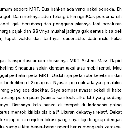
 umum seperti MRT, Bus bahkan ada yang pakai sepeda. Eh
banget! Dan merknya aduh tolong bikin ngiri!Gak percuma sih
 macet, gak berlubang dan pengguna jalannya taat peraturan
arga,pajak dan BBMnya muahal jadinya gak semua bisa beli
h, tepat waktu dan tarifnya reasonable. Jadi malu kalau
ngan transportasi umum khususnya MRT. Sistem Mass Rapid
liling Singapura selain dengan taksi atau mobil rental. Mau
gal perhatiin peta MRT. Unduh aja peta rute kereta ini dari
berkeliling di Singapura. Nyasar juga gak ada yang malakin
rang yang ada disekitar. Saya sempat nyasar sekali di halte
 Seorang perempuan (wanita karir look alike lah) yang sedang
nya. Biasanya kalo nanya di tempat di Indonesia paling
erus mentok kiri bla bla bla !" Ukuran dekatnya relatif. Dekat
 sinjapor ini nunjukin lokasi yang saya tuju lengkap dengan
ita sampai kita bener-bener ngerti harus mengarah kemana.