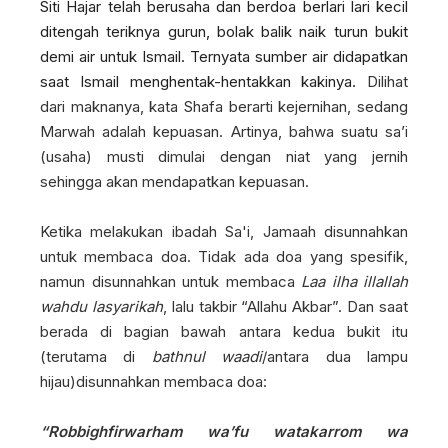
Siti Hajar telah berusaha dan berdoa berlari lari kecil
ditengah teriknya gurun, bolak balik naik turun bukit
demi air untuk Ismail. Ternyata sumber air didapatkan
saat Ismail menghentak-hentakkan kakinya.
Dilihat
dari maknanya, kata Shafa berarti kejernihan, sedang
Marwah adalah kepuasan. Artinya, bahwa suatu sa’i
(usaha) musti dimulai dengan niat yang jernih
sehingga akan mendapatkan kepuasan.
Ketika melakukan ibadah Sa'i, Jamaah disunnahkan
untuk membaca doa. Tidak ada doa yang spesifik,
namun disunnahkan untuk membaca
Laa ilha illallah
wahdu lasyarikah
, lalu takbir “Allahu Akbar”. Dan saat
berada di bagian bawah antara kedua bukit itu
(terutama di
bathnul waadi
/antara dua lampu
hijau)disunnahkan membaca doa:
“Robbighfir
war
ham wa’fu watakarrom wa