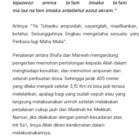
tajaawaz amma ta
’
lam innaka ta’lam
ma
laa
na’lam innaka anta
llahul
azzul akram
.
”
Artinya: “Ya Tuhanku ampunilah, sayangilah, maafkankan,
ketahui. Sesungguhnya Engkau mengetahui sesuatu yan
Perkasa lagi Maha Mulia”.
Perjalanan antara Shafa dan Marwah mengandung
pengertian memohon pertolongan kepada Allah dalam
menghadapi kesulitan, dan memohon ampunan dari
seluruh perbuatan dosa. Sehingga jarak 405 meter
yang dilalui menjadi sekitar 3,15 Km ini bisa jadi terasa
melelahkan, apalagi bagi yang sudah sepuh atau yang
langsung melaksanakan umroh setelah melakukan
perjalanan cukup jauh dari Madinah ke Mekkah.
Namun, jika dilakukan dengan penuh kesadaran atas
inti Sa'i, Insya Allah diberi kenikmatan dalam
melaksanakannya.