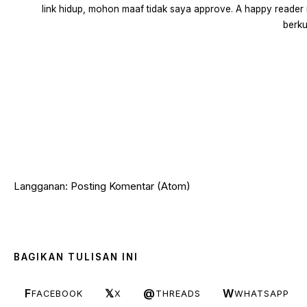
link hidup, mohon maaf tidak saya approve. A happy reader 
berku
Langganan:
Posting Komentar (Atom)
BAGIKAN TULISAN INI
F
𝕏
@
W
FACEBOOK
X
THREADS
WHATSAPP