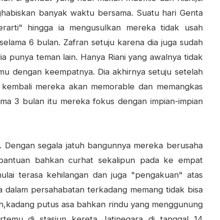
habiskan banyak waktu bersama. Suatu hari Genta
erarti" hingga ia mengusulkan mereka tidak usah
lama 6 bulan. Zafran setuju karena dia juga sudah
ia punya teman lain. Hanya Riani yang awalnya tidak
mu dengan keempatnya. Dia akhirnya setuju setelah
n kembali mereka akan memorable dan memangkas
ama 3 bulan itu mereka fokus dengan impian-impian
ri'. Dengan segala jatuh bangunnya mereka berusaha
bantuan bahkan curhat sekalipun pada ke empat
 mulai terasa kehilangan dan juga "pengakuan" atas
nta dalam persahabatan terkadang memang tidak bisa
ah,kadang putus asa bahkan rindu yang menggunung
temu di stasiun kereta Jatinegara di tanggal 14