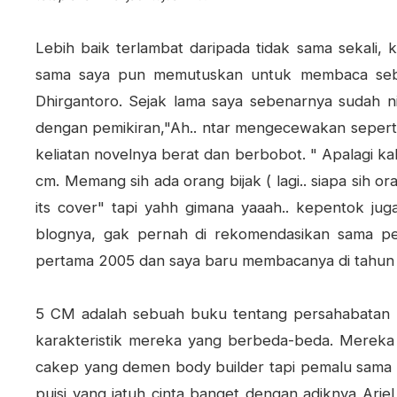
Lebih baik terlambat daripada tidak sama sekali, 
sama saya pun memutuskan untuk membaca sebu
Dhirgantoro. Sejak lama saya sebenarnya sudah ni
dengan pemikiran,"Ah.. ntar mengecewakan seperti
keliatan novelnya berat dan berbobot. " Apalagi kal
cm. Memang sih ada orang bijak ( lagi.. siapa sih or
its cover" tapi yahh gimana yaaah.. kepentok ju
blognya, gak pernah di rekomendasikan sama penul
pertama 2005 dan saya baru membacanya di tahun
5 CM adalah sebuah buku tentang persahabatan 5 
karakteristik mereka yang berbeda-beda. Mereka
cakep yang demen body builder tapi pemalu sama c
puisi yang jatuh cinta banget dengan adiknya Ariel