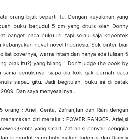
kata orang bijak seperti itu. Dengan keyakinan yang
ah buku berjudul 5 cm yang ditulis oleh Donny
at banget baca buku ini, tapi selalu saja kepentok
 kebanyakan novel-novel Indonesia. Sok pinter biar
o liat covernya, warna hitam dan hanya ada tulisan 5
ang bijak itu?) yang bilang " Don't judge the book by
ga sama penulisnya, siapa dia kok gak pernah baca
is siapa.. gitu. Jadi begitulah, buku ini di cetak
 2009.
Dan saya menyesalinya..
orang ; Ariel, Genta, Zafran,Ian dan Riani dengan
 menamakan diri mereka : POWER RANGER. Ariel,si
ewek;Genta yang smart. Zafran si penyair penggila
,Ian si gendut yang hobi makan Indomie dan Riani,si