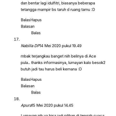
dan bentar lagi idulfitri, biasanya beberapa
tetangga mampir bs taruh d ruang tamu :D
Balas
Hapus
Balasan
Balas
Nabilla DP
14 Mei 2020 pukul 19.49
mbak terjangkau banget niih belinya di Ace
pula.. thanks informasinya, lumayan kalo besok2
butuh jadi tau harus beli kemana :D
Balas
Hapus
Balasan
Balas
Apura
15 Mei 2020 pukul 14.45
Lumayan nih ya bisa jadi pilihan di tengah cuaca